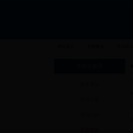
网站首页
学院概况
师资队
本科生教育
0
教学通知
培养方案
课程内容
学期课表