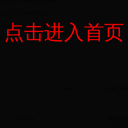
机电学院2017春班级推荐课表
2016-2017-2学期教学日历
点击进入首页
机电学院2016秋推荐课表
2016-2017-1学期教学日历
共10条 1/2
首页
上页
下页
尾页
学科平台
联系我们