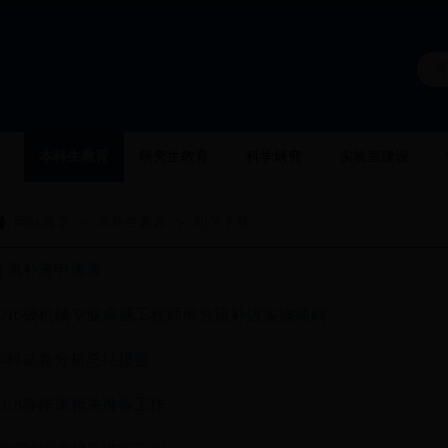
伍
本科生教育
研究生教育
科学研究
实验室建设
网站首页
本科生教育
相关下载
>
>
分流补进申请表
2016级机械专业卓越工程师班分流补进实施细则
本科试卷分析总结报告
2018春排课相关准备工作