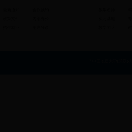
最新通知
会议预约
教学名师
精
政策文件
内部办公
实习基地
专
招生就业
用户登录
教学团队
教
? 中国地质大学(武汉)机械与